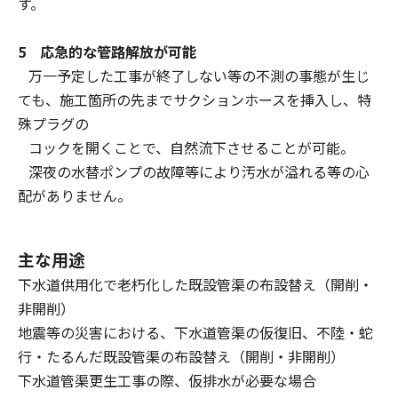
す。
5 応急的な管路解放が可能
万一予定した工事が終了しない等の不測の事態が生じ
ても、施工箇所の先までサクションホースを挿入し、特
殊プラグの
コックを開くことで、自然流下させることが可能。
深夜の水替ポンプの故障等により汚水が溢れる等の心
配がありません。
主な用途
下水道供用化で老朽化した既設管渠の布設替え（開削・
非開削）
地震等の災害における、下水道管渠の仮復旧、不陸・蛇
行・たるんだ既設管渠の布設替え（開削・非開削）
下水道管渠更生工事の際、仮排水が必要な場合