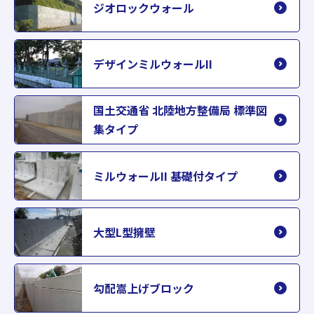
ジオロックウォール
デザインミルウォールII
国土交通省 北陸地方整備局 標準図
集タイプ
ミルウォールII 基礎付タイプ
大型L型擁壁
勾配嵩上げブロック