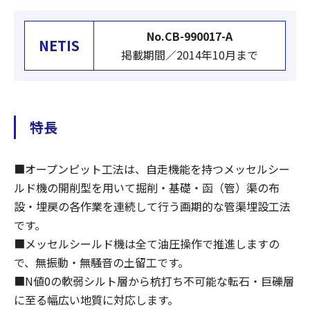
No.CB-990017-A
NETIS
掲載期間／2014年10月まで
特長
■オープンピット工法は、自走機能を持つメッセルシー
ルド機の開削型を用いて掘削・基礎・函（管）渠の布
設・埋戻の各作業を連続して行う画期的な管渠埋設工法
です。
■メッセルシールド機は全て油圧操作で推進しますの
で、無振動・無騒音の土留工です。
■N値0の軟弱シルト層から杭打ち不可能な転石・巨礫層
に至る幅広い地質に対応します。